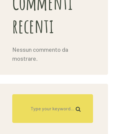
Commenti
recenti
Nessun commento da
mostrare.